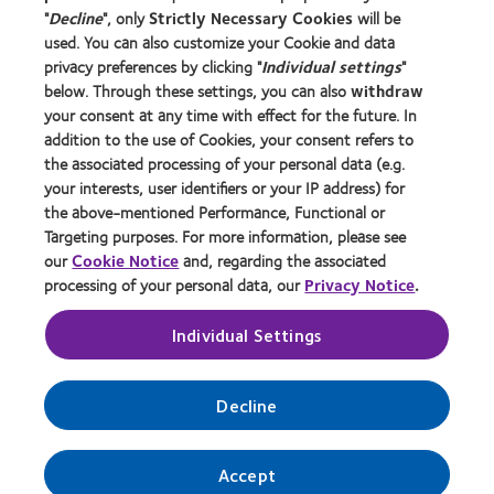
"
Decline
", only
Strictly Necessary Cookies
will be
used. You can also customize your Cookie and data
privacy preferences by clicking "
Individual settings
"
Klo 17.00 tai aikaisemmin
Klo 24.00 tai
myöhemmin
below. Through these settings, you can also
withdraw
your consent at any time with effect for the future. In
addition to the use of Cookies, your consent refers to
the associated processing of your personal data (e.g.
your interests, user identifiers or your IP address) for
the above-mentioned Performance, Functional or
Targeting purposes. For more information, please see
our
Cookie Notice
and, regarding the associated
processing of your personal data, our
Privacy Notice
.
Individual Settings
1.
Optikko saattaa veloittaa sovituspalkkion.
*
Arvonnan ehdot
Decline
© CooperVision 2014
Accept