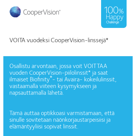
Skip
to
main
content
VOITA vuodeksi CooperVision-linssejä*
Osallistu arvontaan, jossa voit VOITTAA
vuoden CooperVision-piilolinssit* ja saat
®
ilmaiset Biofinity
- tai Avaira- kokeilulinssit,
vastaamalla viiteen kysymykseen ja
napsauttamalla lähetä.
Tämä auttaa optikkoasi varmistamaan, että
sinulle sovitetaan näönkorjaustarpeisiisi ja
elämäntyyliisi sopivat linssit.