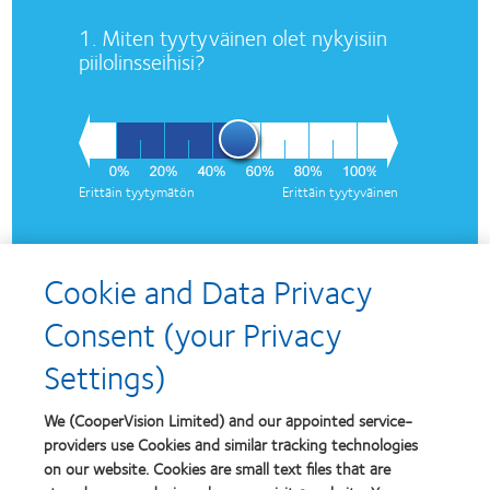
1. Miten tyytyväinen olet nykyisiin
piilolinsseihisi?
Erittäin tyytymätön
Erittäin tyytyväinen
2. Kuinka monta vuotta olet
käyttänyt nykyisiä piilolinssejäsi?
Cookie and Data Privacy
Consent (your Privacy
Settings)
We (CooperVision Limited) and our appointed service-
3. Kuinka monena päivänä viikossa
providers use Cookies and similar tracking technologies
käytät piilolinssejä viikon aikana?
on our website. Cookies are small text files that are