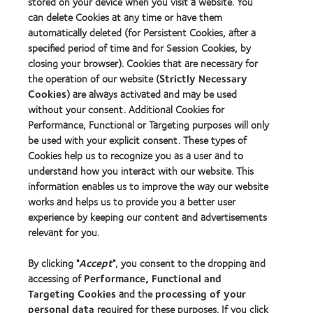
stored on your device when you visit a website. You
can delete Cookies at any time or have them
automatically deleted (for Persistent Cookies, after a
specified period of time and for Session Cookies, by
closing your browser). Cookies that are necessary for
the operation of our website (
Strictly Necessary
4. Miten miellyttävät ovat nykyiset
Cookies
) are always activated and may be used
piilolinssisi?
without your consent. Additional Cookies for
Performance, Functional or Targeting purposes will only
be used with your explicit consent. These types of
Cookies help us to recognize you as a user and to
understand how you interact with our website. This
information enables us to improve the way our website
Ovat epämukavat pian
Niin mukavat etten
works and helps us to provide you a better user
silmiin laittamisen jälkeen
koskaan edes huomaa
experience by keeping our content and advertisements
niitä
relevant for you.
5. Mihin aikaan päivästä poistat
By clicking "
Accept
", you consent to the dropping and
tavallisesti piilolinssisi?
accessing of
Performance, Functional and
Targeting Cookies
and the
processing of your
personal data
required for these purposes. If you click